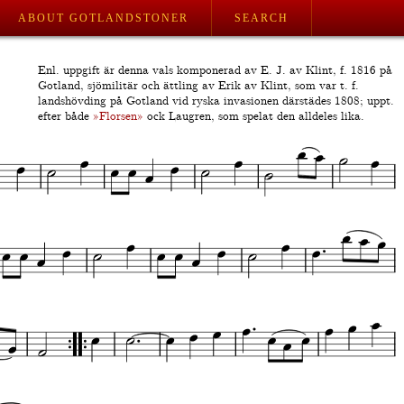
ABOUT GOTLANDSTONER
SEARCH
Enl. uppgift är denna vals komponerad av E. J. av Klint, f. 1816 på
Gotland, sjömilitär och ättling av Erik av Klint, som var t. f.
landshövding på Gotland vid ryska invasionen därstädes 1808; uppt.
efter både
»Florsen»
ock Laugren, som spelat den alldeles lika.