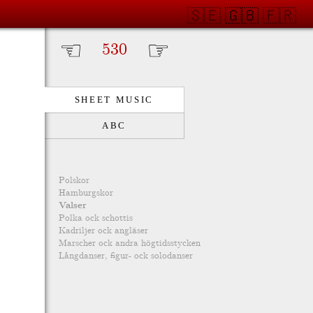
🇸🇪
🇬🇧
🇫🇷
☜
☞
SHEET MUSIC
ABC
Polskor
Hamburgskor
Valser
Polka ock schottis
Kadriljer ock angläser
Marscher ock andra högtidsstycken
Långdanser, figur- ock solodanser