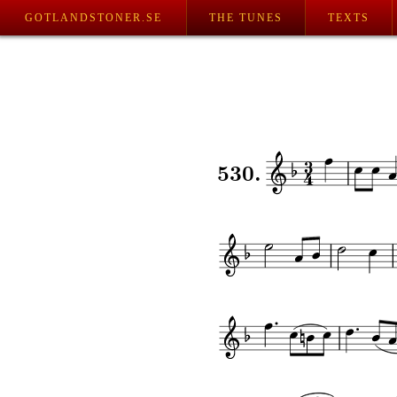
GOTLANDSTONER.SE
THE TUNES
TEXTS
530.