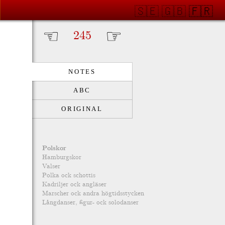
🇸🇪
🇬🇧
🇫🇷
☜
☞
NOTES
ABC
ORIGINAL
Polskor
Hamburgskor
Valser
Polka ock schottis
Kadriljer ock angläser
Marscher ock andra högtidsstycken
Långdanser, figur- ock solodanser