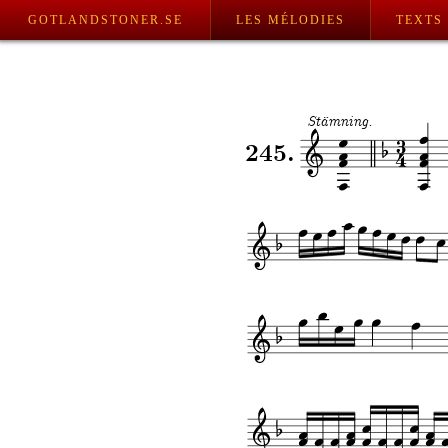
GOTLANDSTONER.SE
LES MÉLODIES
TEXTS
Stämning.
245.