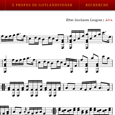
À PROPOS DE GOTLANDSTONER
RECHERCHE
Efter klockaren Laugren i
Alva
.