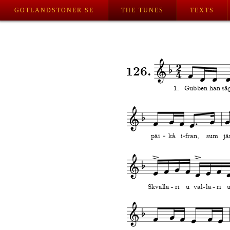
GOTLANDSTONER.SE
THE TUNES
TEXTS
126.
1. 
Gub
ben
han
sä
päi
kå
i
fran,
sum
jä
Skval
la
ri
u
val
la
ri