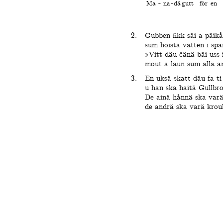
Ma
na
dä
gutt
för
en
Gubben fikk säi a päikå
sum hoistä vatten i spa
»Vitt däu čänä bäi uss 
mout a laun sum allä a
En uksä skatt däu fa ti
u han ska haitä Gullbr
De ainä hånnä ska varä
de andrä ska varä krou