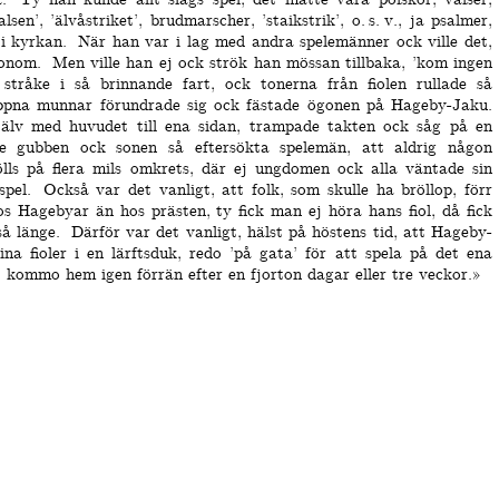
lsen’, ’älvåstriket’, brudmarscher, ’staikstrik’,
o. s. v.
, ja psalmer,
i kyrkan.
När han var i lag med andra spelemänner ock ville det,
honom.
Men ville han ej ock strök han mössan tillbaka, ’kom ingen
tråke i så brinnande fart, ock tonerna från fiolen rullade så
öppna munnar förundrade sig ock fästade ögonen på Hageby-Jaku.
jälv med huvudet till ena sidan, trampade takten ock såg på en
e gubben ock sonen så eftersökta spelemän, att aldrig någon
ölls på flera mils omkrets, där ej ungdomen ock alla väntade sin
pel.
Också var det vanligt, att folk, som skulle ha bröllop, förr
os Hagebyar än hos prästen, ty fick man ej höra hans fiol, då fick
å länge.
Därför var det vanligt, hälst på höstens tid, att Hageby-
ina fioler i en lärftsduk, redo ’på gata’ för att spela på det ena
j kommo hem igen förrän efter en fjorton dagar eller tre veckor.»