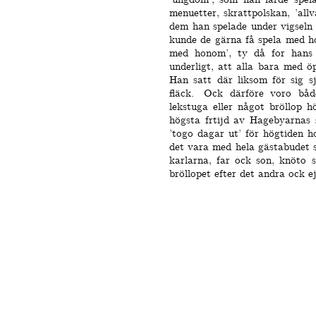
menuetter, skrattpolskan, ’allva
dem han spelade under vigseln 
kunde de gärna få spela med 
med honom’, ty då for hans s
underligt, att alla bara med 
Han satt där liksom för sig s
fläck.
Ock därföre voro båd
lekstuga eller något bröllop h
högsta frtijd av Hagebyarnas s
’togo dagar ut’ för högtiden h
det vara med hela gästabudet s
karlarna, far ock son, knöto s
bröllopet efter det andra ock e