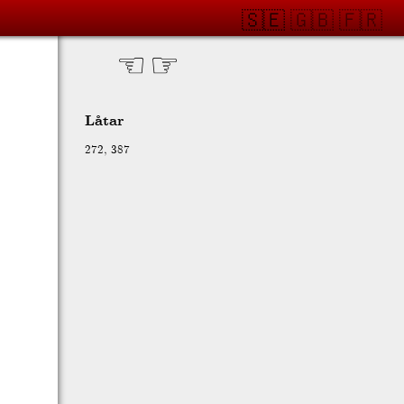
🇸🇪
🇬🇧
🇫🇷
☜
☞
Låtar
272
,
387