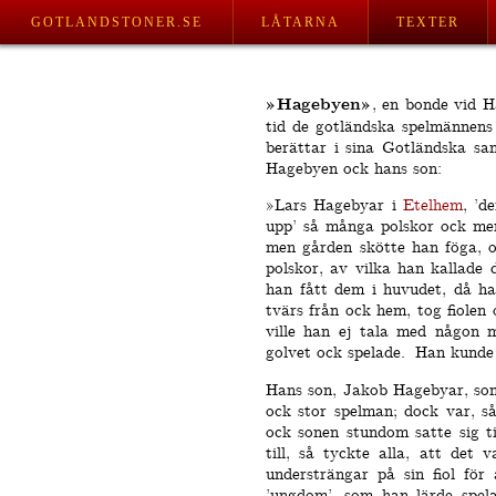
GOTLANDSTONER.SE
LÅTARNA
TEXTER
»Hagebyen»
, en bonde vid 
tid de gotländska spel­männens
berättar i sina Gotländska sam
Hagebyen ock hans son:
»Lars Hagebyar i
Etelhem
, ’d
upp’ så många polskor ock men
men gården skötte han föga, o
polskor, av vilka han kallade
han fått dem i huvudet, då ha
tvärs från ock hem, tog fiolen
ville han ej tala med någon 
golvet ock spelade.
Han kunde 
Hans son, Jakob Hagebyar, som 
ock stor spelman; dock var, så
ock sonen stundom satte sig ti
till, så tyckte alla, att det 
understrängar på sin fiol för
’ungdom’, som han lärde spela