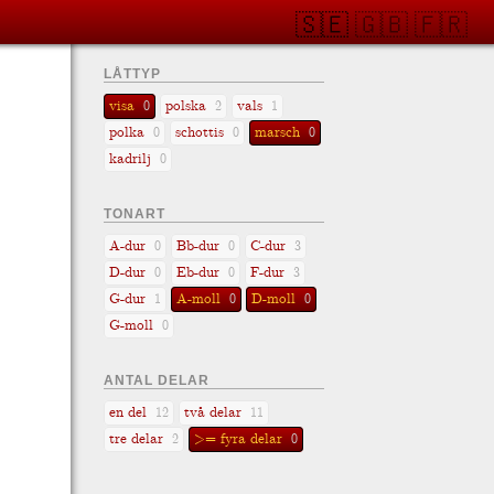
🇸🇪
🇬🇧
🇫🇷
LÅTTYP
visa
polska
vals
0
2
1
polka
schottis
marsch
0
0
0
kadrilj
0
TONART
A-dur
Bb-dur
C-dur
0
0
3
D-dur
Eb-dur
F-dur
0
0
3
G-dur
A-moll
D-moll
1
0
0
G-moll
0
ANTAL DELAR
en del
två delar
12
11
tre delar
>= fyra delar
2
0