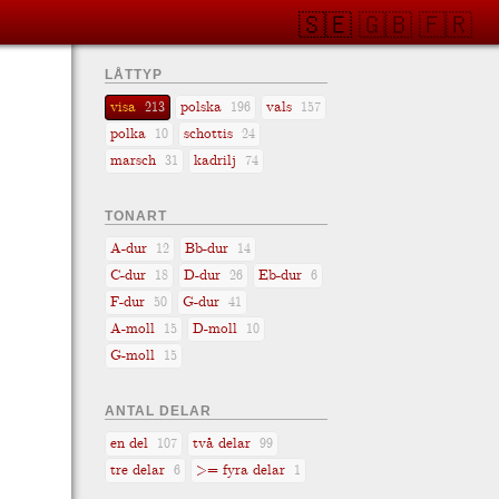
🇸🇪
🇬🇧
🇫🇷
LÅTTYP
visa
polska
vals
213
196
157
polka
schottis
10
24
marsch
kadrilj
31
74
TONART
A-dur
Bb-dur
12
14
C-dur
D-dur
Eb-dur
18
26
6
F-dur
G-dur
50
41
A-moll
D-moll
15
10
G-moll
15
ANTAL DELAR
en del
två delar
107
99
tre delar
>= fyra delar
6
1