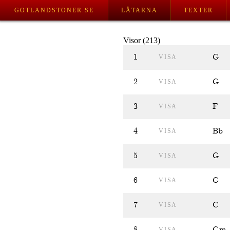
GOTLANDSTONER.SE
LÅTARNA
TEXTER
Visor (213)
1
G
VISA
2
G
VISA
3
F
VISA
4
Bb
VISA
5
G
VISA
6
G
VISA
7
C
VISA
8
Gm
VISA