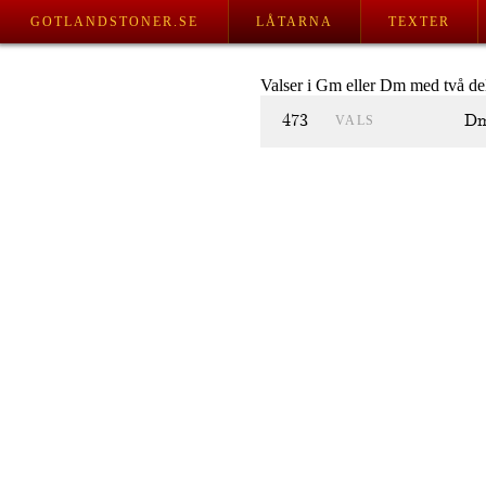
GOTLANDSTONER.SE
LÅTARNA
TEXTER
Valser i Gm eller Dm med två del
473
D
VALS