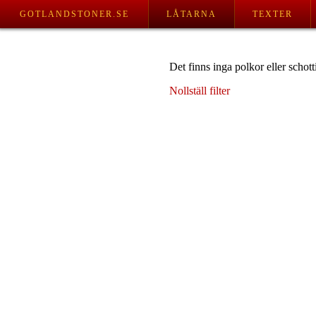
GOTLANDSTONER.SE
LÅTARNA
TEXTER
Det finns inga polkor eller schot
Nollställ filter