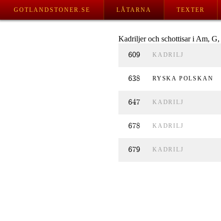
GOTLANDSTONER.SE
LÅTARNA
TEXTER
Kadriljer och schottisar i Am, G, 
609
KADRILJ
638
RYSKA POLSKAN
647
KADRILJ
678
KADRILJ
679
KADRILJ