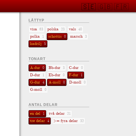
🇸🇪
🇬🇧
🇫🇷
LÅTTYP
visa
polska
vals
63
23
40
polka
schottis
marsch
1
0
3
kadrilj
5
TONART
A-dur
Bb-dur
C-dur
0
3
0
D-dur
Eb-dur
F-dur
1
0
1
G-dur
A-moll
D-moll
4
0
0
G-moll
0
ANTAL DELAR
en del
två delar
1
21
tre delar
>= fyra delar
4
32