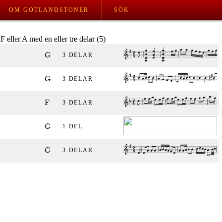
OM GOTLANDSTONER
SÖK
F eller A med en eller tre delar (5)
G
3 DELAR
G
3 DELAR
F
3 DELAR
G
1 DEL
G
3 DELAR