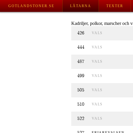
GOTLANDSTONER.SE
LÅTARNA
TEXTER
Kadriljer, polkor, marscher och v
426
VALS
444
VALS
487
VALS
499
VALS
505
VALS
510
VALS
522
VALS
527
FRIAREVALSEN