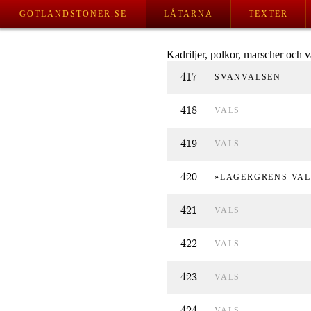
GOTLANDSTONER.SE
LÅTARNA
TEXTER
Kadriljer, polkor, marscher och va
417
SVANVALSEN
418
VALS
419
VALS
420
»LAGERGRENS VAL
421
VALS
422
VALS
423
VALS
424
VALS