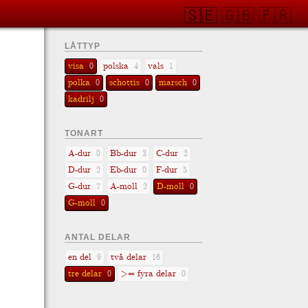
🇸🇪
🇬🇧
🇫🇷
LÅTTYP
visa
polska
vals
0
4
1
polka
schottis
marsch
0
0
0
kadrilj
0
TONART
A-dur
Bb-dur
C-dur
0
3
2
D-dur
Eb-dur
F-dur
2
0
5
G-dur
A-moll
D-moll
7
2
0
G-moll
0
ANTAL DELAR
en del
två delar
9
16
tre delar
>= fyra delar
0
0