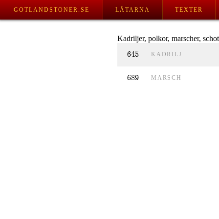
GOTLANDSTONER.SE
LÅTARNA
TEXTER
Kadriljer, polkor, marscher, scho
645
KADRILJ
689
MARSCH