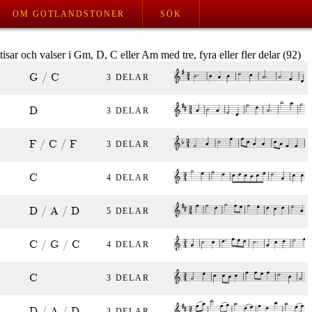
OM GOTLANDSTONER
SÖK
tisar och valser i Gm, D, C eller Am med tre, fyra eller fler delar (92)
G / C
3 DELAR
D
3 DELAR
F / C / F
3 DELAR
C
4 DELAR
D / A / D
5 DELAR
C / G / C
4 DELAR
C
3 DELAR
D / A / D
3 DELAR