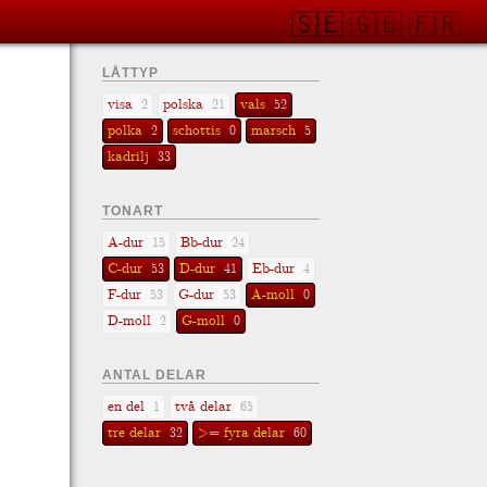
🇸🇪
🇬🇧
🇫🇷
LÅTTYP
visa
polska
vals
2
21
52
polka
schottis
marsch
2
0
5
kadrilj
33
TONART
A-dur
Bb-dur
15
24
C-dur
D-dur
Eb-dur
53
41
4
F-dur
G-dur
A-moll
53
53
0
D-moll
G-moll
2
0
ANTAL DELAR
en del
två delar
1
65
tre delar
>= fyra delar
32
60