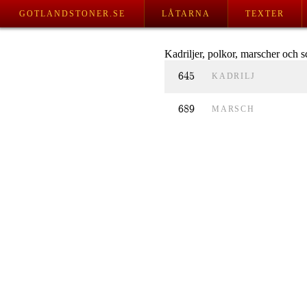
GOTLANDSTONER.SE
LÅTARNA
TEXTER
Kadriljer, polkor, marscher och s
645
KADRILJ
689
MARSCH