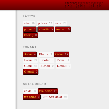
🇸🇪
🇬🇧
🇫🇷
LÅTTYP
visa
polska
vals
26
52
32
polka
schottis
marsch
6
5
8
kadrilj
0
TONART
A-dur
Bb-dur
C-dur
4
3
15
D-dur
Eb-dur
F-dur
29
0
11
G-dur
A-moll
D-moll
28
0
0
G-moll
0
ANTAL DELAR
en del
två delar
0
17
tre delar
>= fyra delar
2
28