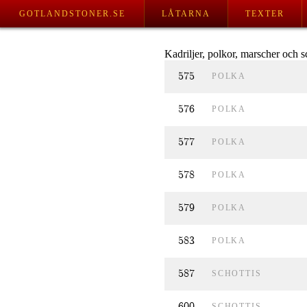
GOTLANDSTONER.SE
LÅTARNA
TEXTER
Kadriljer, polkor, marscher och sc
575
POLKA
576
POLKA
577
POLKA
578
POLKA
579
POLKA
583
POLKA
587
SCHOTTIS
600
SCHOTTIS