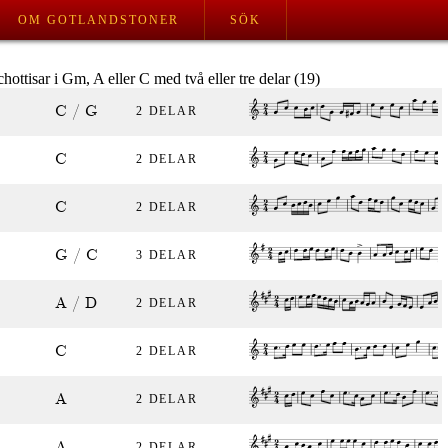
OM GOTLANDSTONER
SÖK
hottisar i Gm, A eller C med två eller tre delar (19)
C / G
2 DELAR
C
2 DELAR
C
2 DELAR
G / C
3 DELAR
A / D
2 DELAR
C
2 DELAR
A
2 DELAR
A
2 DELAR