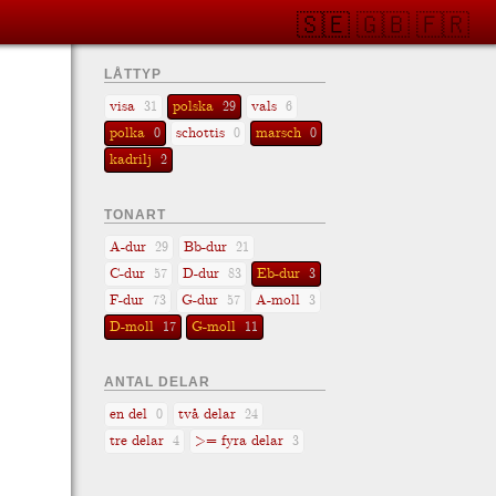
🇸🇪
🇬🇧
🇫🇷
LÅTTYP
visa
polska
vals
31
29
6
polka
schottis
marsch
0
0
0
kadrilj
2
TONART
A-dur
Bb-dur
29
21
C-dur
D-dur
Eb-dur
57
83
3
F-dur
G-dur
A-moll
73
57
3
D-moll
G-moll
17
11
ANTAL DELAR
en del
två delar
0
24
tre delar
>= fyra delar
4
3