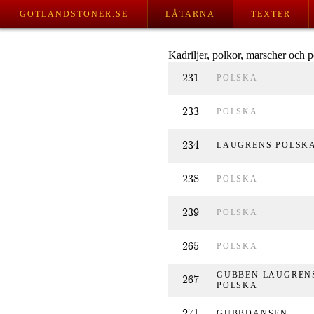
GOTLANDSTONER.SE
LÅTARNA
TEXTER
Kadriljer, polkor, marscher och 
231
POLSKA
233
POLSKA
234
LAUGRENS POLSK
238
POLSKA
239
POLSKA
265
POLSKA
GUBBEN LAUGREN
267
POLSKA
271
GUBBDANSEN