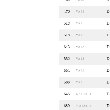
470
D
VALS
513
D
VALS
518
D
VALS
543
D
VALS
552
D
VALS
554
D
VALS
566
D
VALS
645
D
KADRILJ
689
D
MARSCH