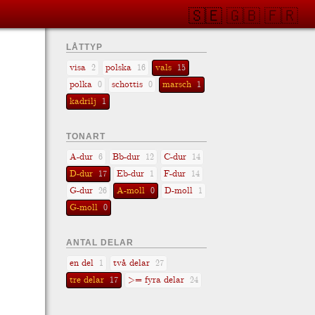
🇸🇪
🇬🇧
🇫🇷
LÅTTYP
visa
polska
vals
2
16
15
polka
schottis
marsch
0
0
1
kadrilj
1
TONART
A-dur
Bb-dur
C-dur
6
12
14
D-dur
Eb-dur
F-dur
17
1
14
G-dur
A-moll
D-moll
26
0
1
G-moll
0
ANTAL DELAR
en del
två delar
1
27
tre delar
>= fyra delar
17
24