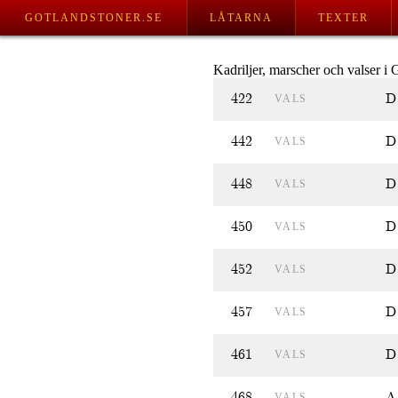
GOTLANDSTONER.SE
LÅTARNA
TEXTER
Kadriljer, marscher och valser i
422
D
VALS
442
D
VALS
448
D
VALS
450
D
VALS
452
D
VALS
457
D
VALS
461
D
VALS
468
A
VALS