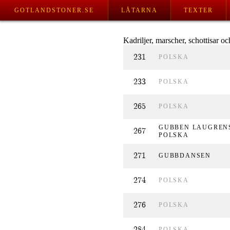
GOTLANDSTONER.SE
LÅTARNA
TEXTER
Kadriljer, marscher, schottisar o
231
POLSKA
233
POLSKA
265
POLSKA
GUBBEN LAUGREN
267
POLSKA
271
GUBBDANSEN
274
POLSKA
276
POLSKA
284
POLSKA