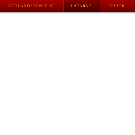
GOTLANDSTONER.SE
LÅTARNA
TEXTER