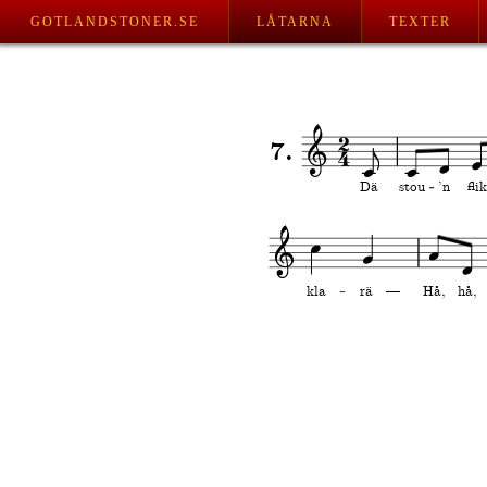
GOTLANDSTONER.SE
LÅTARNA
TEXTER
7.
Dä
stou
’n
flik
kla
rä   —
Hå,
hå,