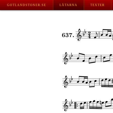
GOTLANDSTONER.SE
LÅTARNA
TEXTER
637.