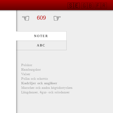
🇸🇪
🇬🇧
🇫🇷
☜
☞
NOTER
ABC
Polskor
Hamburgskor
Valser
Polka ock schottis
Kadriljer ock angläser
Marscher ock andra högtidsstycken
Långdanser, figur- ock solodanser