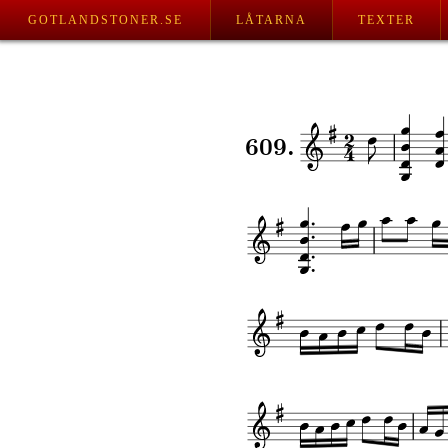
GOTLANDSTONER.SE
LÅTARNA
TEXTER
609.