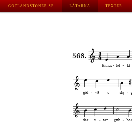
GOTLANDSTONER.SE
LÅTARNA
TEXTER
568.
Kvinn
fol
ki
gål
vä
u
siŋ
där
si
tar
gub
bar