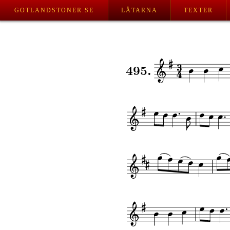
GOTLANDSTONER.SE
LÅTARNA
TEXTER
495.